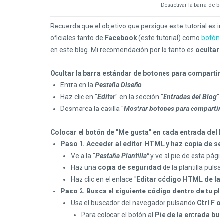
Desactivar la barra de 
Recuerda que el objetivo que persigue este tutorial es 
oficiales tanto de
Facebook
(este tutorial) como
botón
en este blog. Mi recomendación por lo tanto es
ocultar
Ocultar la barra estándar de botones para comparti
Entra en la
Pestaña Diseño
Haz clic en "
Editar
" en la sección "
Entradas del Blog
"
Desmarca la casilla "
Mostrar botones para comparti
Colocar el botón de "Me gusta" en cada entrada del 
Paso 1. Acceder al editor HTML y haz copia de s
Ve a la "
Pestaña
Plantilla"
y ve al pie de esta pág
Haz una
copia de seguridad
de la plantilla puls
Haz clic en el enlace "
Editar código HTML de la 
Paso 2. Busca el siguiente código dentro de tu pl
Usa el buscador del navegador pulsando
Ctrl F 
Para colocar el botón al
Pie de la entrada bu