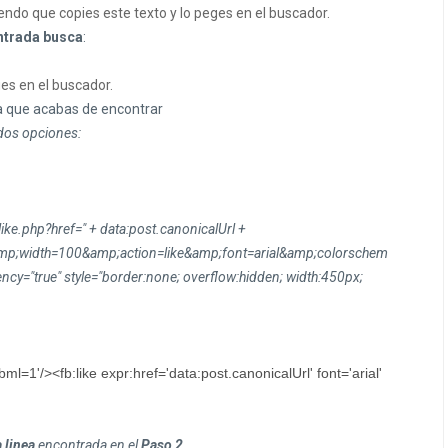
ndo que copies este texto y lo peges en el buscador.
ntrada busca
:
es en el buscador.
nea que acabas de encontrar
 dos opciones:
ike.php?href=" + data:post.canonicalUrl +
mp;width=100&amp;action=like&amp;font=arial&amp;colorschem
ency="true" style="border:none; overflow:hidden; width:450px;
ml=1'/><fb:like expr:href='data:post.canonicalUrl' font='arial'
 linea
encontrada en el
Paso 2
.