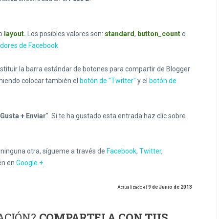
ro
layout
.
Los posibles valores son:
standard
,
button_count
o
ladores de Facebook
tituir la barra estándar de botones para compartir de Blogger
omiendo colocar también el
botón de "Twitter"
y el
botón de
Gusta + Enviar
". Si te ha gustado esta entrada haz clic sobre
e ninguna otra, sígueme a través de
Facebook
,
Twitter
,
én en
Google +
.
9 de Junio de 2013
Actualizado el
ACIÓN?
COMPARTELA CON TUS