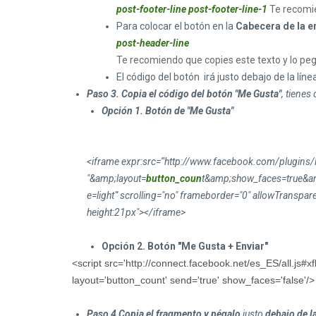
post-footer-line post-footer-line-1
Te recomie
Para colocar el botón en la
Cabecera de la e
post-header-line
Te recomiendo que copies este texto y lo peg
El código del botón irá justo debajo de la lí
Paso 3. Copia el código del botón "Me Gusta"
, tienes
Opción 1. Botón de "Me Gusta"
<iframe expr:src='"http://www.facebook.com/plugins/l
"&amp;layout=
button_coun
t&amp;show_faces=true&a
e=light"' scrolling="no" frameborder="0" allowTranspar
height:21px"></iframe>
Opción 2. Botón "Me Gusta + Enviar"
<script src='http://connect.facebook.net/es_ES/all.js#xfb
layout='button_count' send='true' show_faces='false'/>
Paso 4
Copia el fragmento y pégalo
justo
debajo de la