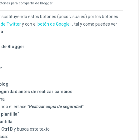
botones para compartir de Blogger
ir sustituyendo estos botones (poco visuales) por los botones
 de Twitter
y con el
botón de Google+
, tal y como puedes ver
la
.
r de Blogger
r
"
blog
eguridad antes de realizar cambios
ina.
ando el enlace "
Realizar copia de seguridad
"
plantilla
"
antilla
:
o Ctrl B
y busca este texto:
sca: