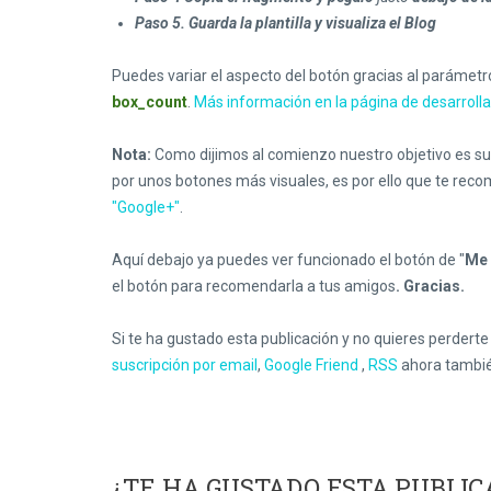
Paso 5. Guarda la plantilla y visualiza el Blog
Puedes variar el aspecto del botón gracias al parámet
box_count
.
Más información en la página de desarrol
Nota:
Como dijimos al comienzo nuestro objetivo es sus
por unos botones más visuales, es por ello que te rec
"Google+"
.
Aquí debajo ya puedes ver funcionado el botón de "
Me 
el botón para recomendarla a tus amigos
. Gracias.
Si te ha gustado esta publicación y no quieres perdert
suscripción por email
,
Google Friend
,
RSS
ahora tambi
¿TE HA GUSTADO ESTA PUBLIC