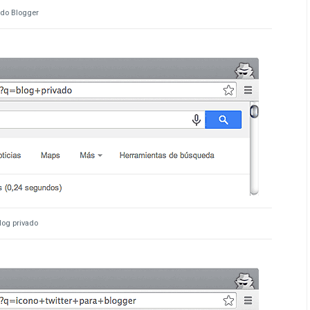
odo Blogger
log privado