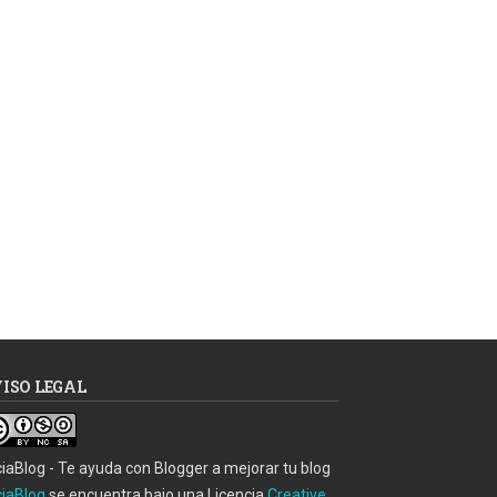
ISO LEGAL
ciaBlog - Te ayuda con Blogger a mejorar tu blog
ciaBlog
se encuentra bajo una Licencia
Creative