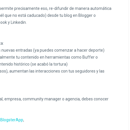
e permite precisamente eso, re-difundir de manera automática
quél que no está caducado) desde tu blog en Blogger o
ook y Linkedin.
ta:
us nuevas entradas (ya puedes comenzar a hacer deporte)
almente tu contenido en herramientas como Buffer o
enido histórico (se acabó la tortura)
lsos), aumentan las interacciones con tus seguidores y las
ional, empresa, community manager o agencia, debes conocer
n BlogsterApp
,