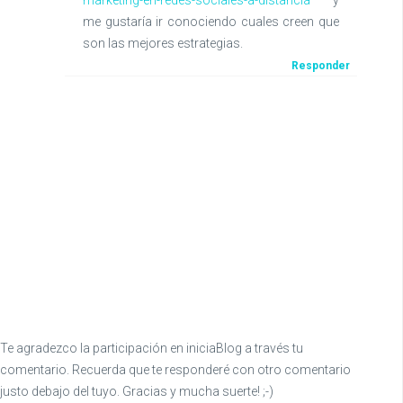
marketing-en-redes-sociales-a-distancia
y
me gustaría ir conociendo cuales creen que
son las mejores estrategias.
Responder
Te agradezco la participación en iniciaBlog a través tu
comentario. Recuerda que te responderé con otro comentario
justo debajo del tuyo. Gracias y mucha suerte! ;-)