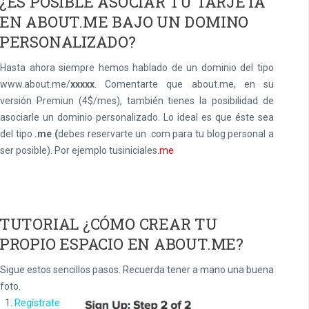
¿ES POSIBLE ASOCIAR TU TARJETA
EN ABOUT.ME BAJO UN DOMINO
PERSONALIZADO?
Hasta ahora siempre hemos hablado de un dominio del tipo
www.about.me/
xxxxx
. Comentarte que about.me, en su
versión Premiun (4$/mes), también tienes la posibilidad de
asociarle un dominio personalizado. Lo ideal es que éste sea
del tipo
.me (
debes reservarte un .com para tu blog personal a
ser posible). Por ejemplo tusiniciales
.me
TUTORIAL ¿CÓMO CREAR TU
PROPIO ESPACIO EN ABOUT.ME?
Sigue estos sencillos pasos. Recuerda tener a mano una buena
foto.
Regístrate